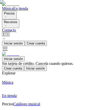
Música
En tienda
Precios
Recursos
Contacto
🇪🇸
Iniciar sesión
Crear cuenta
Iniciar sesión
Sin tarjeta de crédito. Cancela cuando quieras.
Crear cuenta
Iniciar sesión
Explorar
Música
En tienda
Precios
Catálogo musical