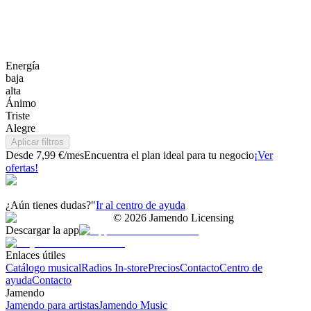
Energía
baja
alta
Ánimo
Triste
Alegre
Aplicar filtros
Desde 7,99 €/mes
Encuentra el plan ideal para tu negocio
¡Ver
ofertas!
¿Aún tienes dudas?"
Ir al centro de ayuda
©
2026
Jamendo Licensing
Descargar la app
Enlaces útiles
Catálogo musical
Radios In-store
Precios
Contacto
Centro de
ayuda
Contacto
Jamendo
Jamendo para artistas
Jamendo Music