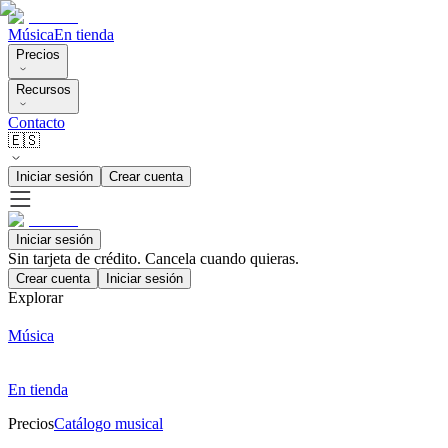
Música
En tienda
Precios
Recursos
Contacto
🇪🇸
Iniciar sesión
Crear cuenta
Iniciar sesión
Sin tarjeta de crédito. Cancela cuando quieras.
Crear cuenta
Iniciar sesión
Explorar
Música
En tienda
Precios
Catálogo musical