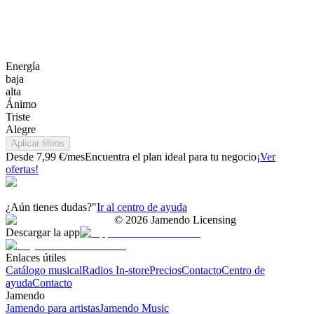
Energía
baja
alta
Ánimo
Triste
Alegre
Aplicar filtros
Desde 7,99 €/mes
Encuentra el plan ideal para tu negocio
¡Ver
ofertas!
¿Aún tienes dudas?"
Ir al centro de ayuda
©
2026
Jamendo Licensing
Descargar la app
Enlaces útiles
Catálogo musical
Radios In-store
Precios
Contacto
Centro de
ayuda
Contacto
Jamendo
Jamendo para artistas
Jamendo Music