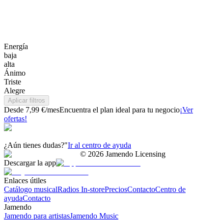
Energía
baja
alta
Ánimo
Triste
Alegre
Aplicar filtros
Desde 7,99 €/mes
Encuentra el plan ideal para tu negocio
¡Ver
ofertas!
¿Aún tienes dudas?"
Ir al centro de ayuda
©
2026
Jamendo Licensing
Descargar la app
Enlaces útiles
Catálogo musical
Radios In-store
Precios
Contacto
Centro de
ayuda
Contacto
Jamendo
Jamendo para artistas
Jamendo Music