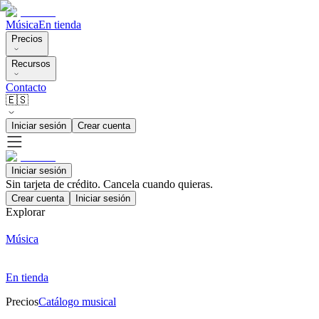
Música
En tienda
Precios
Recursos
Contacto
🇪🇸
Iniciar sesión
Crear cuenta
Iniciar sesión
Sin tarjeta de crédito. Cancela cuando quieras.
Crear cuenta
Iniciar sesión
Explorar
Música
En tienda
Precios
Catálogo musical