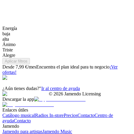
Energía
baja
alta
Ánimo
Triste
Alegre
Aplicar filtros
Desde 7,99 €/mes
Encuentra el plan ideal para tu negocio
¡Ver
ofertas!
¿Aún tienes dudas?"
Ir al centro de ayuda
©
2026
Jamendo Licensing
Descargar la app
Enlaces útiles
Catálogo musical
Radios In-store
Precios
Contacto
Centro de
ayuda
Contacto
Jamendo
Jamendo para artistas
Jamendo Music