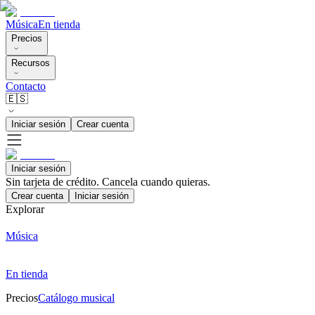
Música
En tienda
Precios
Recursos
Contacto
🇪🇸
Iniciar sesión
Crear cuenta
Iniciar sesión
Sin tarjeta de crédito. Cancela cuando quieras.
Crear cuenta
Iniciar sesión
Explorar
Música
En tienda
Precios
Catálogo musical