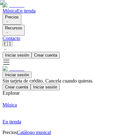
Música
En tienda
Precios
Recursos
Contacto
🇪🇸
Iniciar sesión
Crear cuenta
Iniciar sesión
Sin tarjeta de crédito. Cancela cuando quieras.
Crear cuenta
Iniciar sesión
Explorar
Música
En tienda
Precios
Catálogo musical