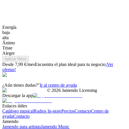
Energía
baja
alta
Ánimo
Triste
Alegre
Aplicar filtros
Desde 7,99 €/mes
Encuentra el plan ideal para tu negocio
¡Ver
ofertas!
¿Aún tienes dudas?"
Ir al centro de ayuda
©
2026
Jamendo Licensing
Descargar la app
Enlaces útiles
Catálogo musical
Radios In-store
Precios
Contacto
Centro de
ayuda
Contacto
Jamendo
Jamendo para artistas
Jamendo Music