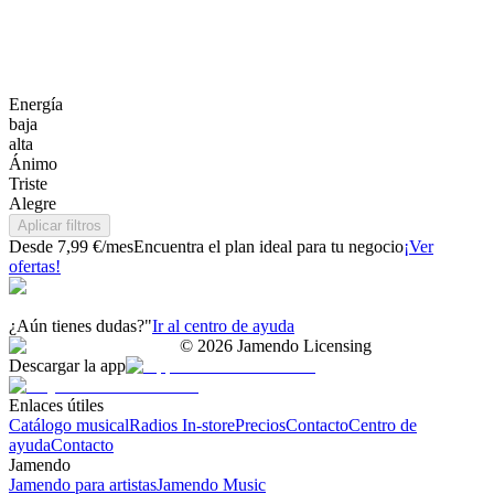
Energía
baja
alta
Ánimo
Triste
Alegre
Aplicar filtros
Desde 7,99 €/mes
Encuentra el plan ideal para tu negocio
¡Ver
ofertas!
¿Aún tienes dudas?"
Ir al centro de ayuda
©
2026
Jamendo Licensing
Descargar la app
Enlaces útiles
Catálogo musical
Radios In-store
Precios
Contacto
Centro de
ayuda
Contacto
Jamendo
Jamendo para artistas
Jamendo Music