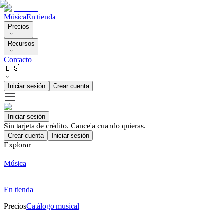
Música
En tienda
Precios
Recursos
Contacto
🇪🇸
Iniciar sesión
Crear cuenta
Iniciar sesión
Sin tarjeta de crédito. Cancela cuando quieras.
Crear cuenta
Iniciar sesión
Explorar
Música
En tienda
Precios
Catálogo musical