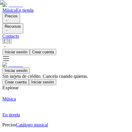
Música
En tienda
Precios
Recursos
Contacto
🇪🇸
Iniciar sesión
Crear cuenta
Iniciar sesión
Sin tarjeta de crédito. Cancela cuando quieras.
Crear cuenta
Iniciar sesión
Explorar
Música
En tienda
Precios
Catálogo musical