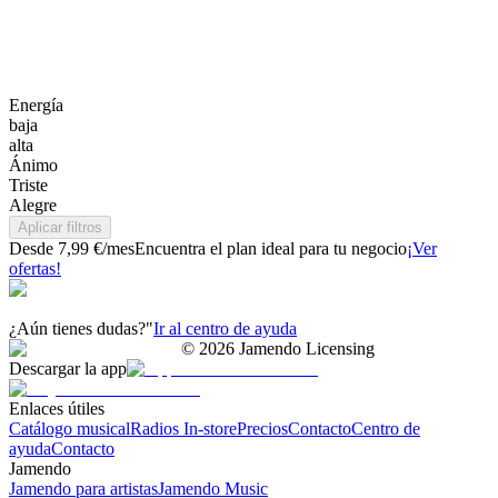
Energía
baja
alta
Ánimo
Triste
Alegre
Aplicar filtros
Desde 7,99 €/mes
Encuentra el plan ideal para tu negocio
¡Ver
ofertas!
¿Aún tienes dudas?"
Ir al centro de ayuda
©
2026
Jamendo Licensing
Descargar la app
Enlaces útiles
Catálogo musical
Radios In-store
Precios
Contacto
Centro de
ayuda
Contacto
Jamendo
Jamendo para artistas
Jamendo Music