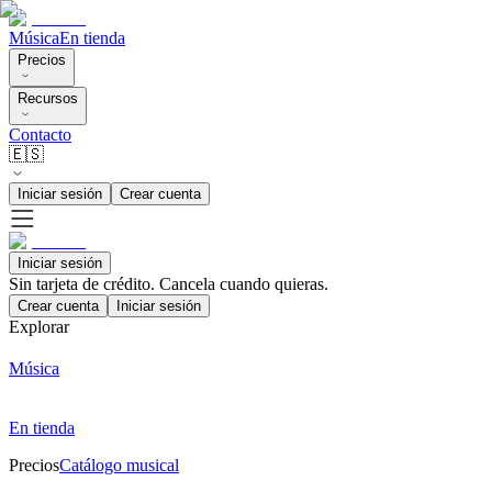
Música
En tienda
Precios
Recursos
Contacto
🇪🇸
Iniciar sesión
Crear cuenta
Iniciar sesión
Sin tarjeta de crédito. Cancela cuando quieras.
Crear cuenta
Iniciar sesión
Explorar
Música
En tienda
Precios
Catálogo musical