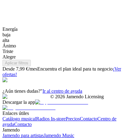
Energía
baja
alta
Ánimo
Triste
Alegre
Aplicar filtros
Desde 7,99 €/mes
Encuentra el plan ideal para tu negocio
¡Ver
ofertas!
¿Aún tienes dudas?"
Ir al centro de ayuda
©
2026
Jamendo Licensing
Descargar la app
Enlaces útiles
Catálogo musical
Radios In-store
Precios
Contacto
Centro de
ayuda
Contacto
Jamendo
Jamendo para artistas
Jamendo Music