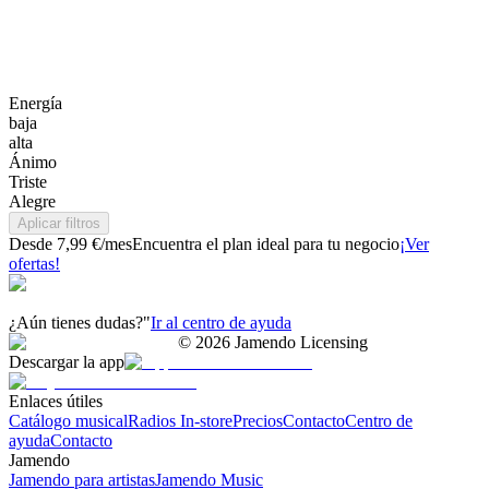
Energía
baja
alta
Ánimo
Triste
Alegre
Aplicar filtros
Desde 7,99 €/mes
Encuentra el plan ideal para tu negocio
¡Ver
ofertas!
¿Aún tienes dudas?"
Ir al centro de ayuda
©
2026
Jamendo Licensing
Descargar la app
Enlaces útiles
Catálogo musical
Radios In-store
Precios
Contacto
Centro de
ayuda
Contacto
Jamendo
Jamendo para artistas
Jamendo Music