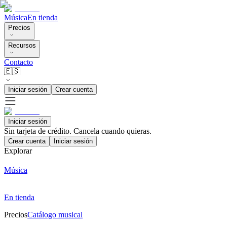
Música
En tienda
Precios
Recursos
Contacto
🇪🇸
Iniciar sesión
Crear cuenta
Iniciar sesión
Sin tarjeta de crédito. Cancela cuando quieras.
Crear cuenta
Iniciar sesión
Explorar
Música
En tienda
Precios
Catálogo musical