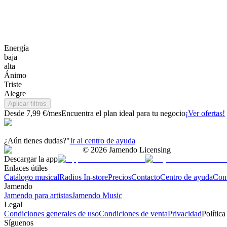
Energía
baja
alta
Ánimo
Triste
Alegre
Aplicar filtros
Desde 7,99 €/mes
Encuentra el plan ideal para tu negocio
¡Ver ofertas!
¿Aún tienes dudas?"
Ir al centro de ayuda
©
2026
Jamendo Licensing
Descargar la app
Enlaces útiles
Catálogo musical
Radios In-store
Precios
Contacto
Centro de ayuda
Con
Jamendo
Jamendo para artistas
Jamendo Music
Legal
Condiciones generales de uso
Condiciones de venta
Privacidad
Política
Síguenos