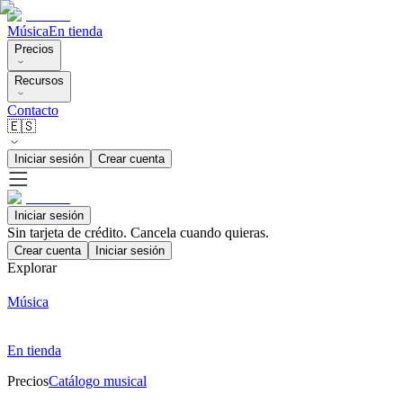
Música
En tienda
Precios
Recursos
Contacto
🇪🇸
Iniciar sesión
Crear cuenta
Iniciar sesión
Sin tarjeta de crédito. Cancela cuando quieras.
Crear cuenta
Iniciar sesión
Explorar
Música
En tienda
Precios
Catálogo musical