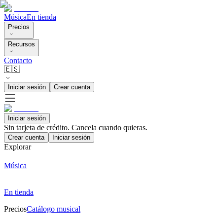
Música
En tienda
Precios
Recursos
Contacto
🇪🇸
Iniciar sesión
Crear cuenta
Iniciar sesión
Sin tarjeta de crédito. Cancela cuando quieras.
Crear cuenta
Iniciar sesión
Explorar
Música
En tienda
Precios
Catálogo musical