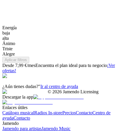
Energía
baja
alta
Ánimo
Triste
Alegre
Aplicar filtros
Desde 7,99 €/mes
Encuentra el plan ideal para tu negocio
¡Ver
ofertas!
¿Aún tienes dudas?"
Ir al centro de ayuda
©
2026
Jamendo Licensing
Descargar la app
Enlaces útiles
Catálogo musical
Radios In-store
Precios
Contacto
Centro de
ayuda
Contacto
Jamendo
Jamendo para artistas
Jamendo Music