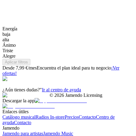
Energía
baja
alta
Ánimo
Triste
Alegre
Aplicar filtros
Desde 7,99 €/mes
Encuentra el plan ideal para tu negocio
¡Ver
ofertas!
¿Aún tienes dudas?"
Ir al centro de ayuda
©
2026
Jamendo Licensing
Descargar la app
Enlaces útiles
Catálogo musical
Radios In-store
Precios
Contacto
Centro de
ayuda
Contacto
Jamendo
Jamendo para artistas
Jamendo Music