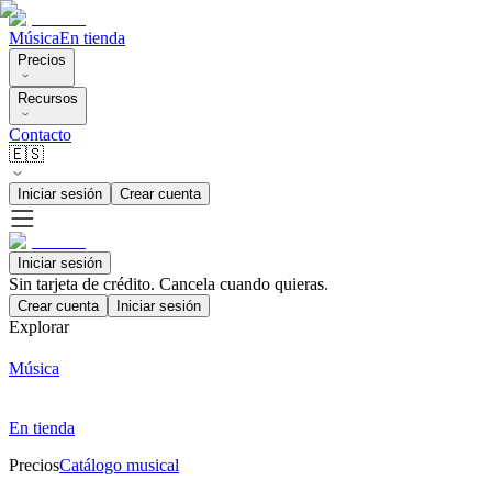
Música
En tienda
Precios
Recursos
Contacto
🇪🇸
Iniciar sesión
Crear cuenta
Iniciar sesión
Sin tarjeta de crédito. Cancela cuando quieras.
Crear cuenta
Iniciar sesión
Explorar
Música
En tienda
Precios
Catálogo musical