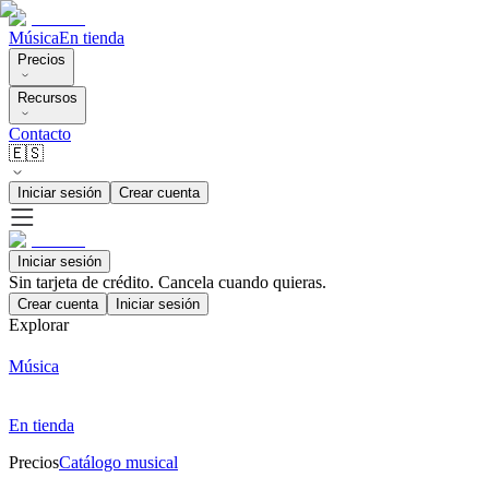
Música
En tienda
Precios
Recursos
Contacto
🇪🇸
Iniciar sesión
Crear cuenta
Iniciar sesión
Sin tarjeta de crédito. Cancela cuando quieras.
Crear cuenta
Iniciar sesión
Explorar
Música
En tienda
Precios
Catálogo musical