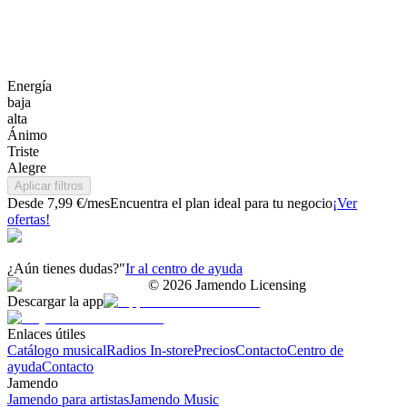
Energía
baja
alta
Ánimo
Triste
Alegre
Aplicar filtros
Desde 7,99 €/mes
Encuentra el plan ideal para tu negocio
¡Ver
ofertas!
¿Aún tienes dudas?"
Ir al centro de ayuda
©
2026
Jamendo Licensing
Descargar la app
Enlaces útiles
Catálogo musical
Radios In-store
Precios
Contacto
Centro de
ayuda
Contacto
Jamendo
Jamendo para artistas
Jamendo Music