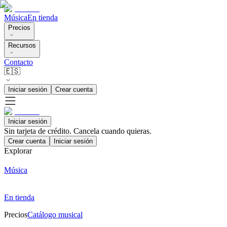
Música
En tienda
Precios
Recursos
Contacto
🇪🇸
Iniciar sesión
Crear cuenta
Iniciar sesión
Sin tarjeta de crédito. Cancela cuando quieras.
Crear cuenta
Iniciar sesión
Explorar
Música
En tienda
Precios
Catálogo musical