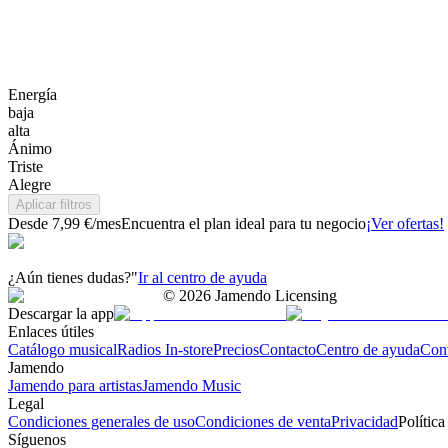
Energía
baja
alta
Ánimo
Triste
Alegre
Aplicar filtros
Desde 7,99 €/mes
Encuentra el plan ideal para tu negocio
¡Ver ofertas!
¿Aún tienes dudas?"
Ir al centro de ayuda
©
2026
Jamendo Licensing
Descargar la app
Enlaces útiles
Catálogo musical
Radios In-store
Precios
Contacto
Centro de ayuda
Con
Jamendo
Jamendo para artistas
Jamendo Music
Legal
Condiciones generales de uso
Condiciones de venta
Privacidad
Política
Síguenos