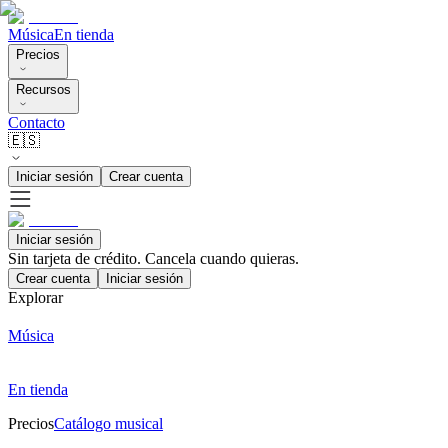
Música
En tienda
Precios
Recursos
Contacto
🇪🇸
Iniciar sesión
Crear cuenta
Iniciar sesión
Sin tarjeta de crédito. Cancela cuando quieras.
Crear cuenta
Iniciar sesión
Explorar
Música
En tienda
Precios
Catálogo musical