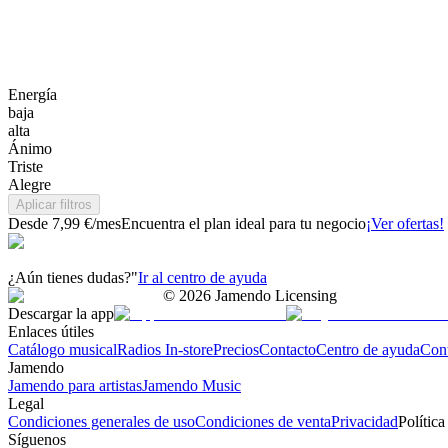
Energía
baja
alta
Ánimo
Triste
Alegre
Aplicar filtros
Desde 7,99 €/mes
Encuentra el plan ideal para tu negocio
¡Ver ofertas!
¿Aún tienes dudas?"
Ir al centro de ayuda
©
2026
Jamendo Licensing
Descargar la app
Enlaces útiles
Catálogo musical
Radios In-store
Precios
Contacto
Centro de ayuda
Con
Jamendo
Jamendo para artistas
Jamendo Music
Legal
Condiciones generales de uso
Condiciones de venta
Privacidad
Política
Síguenos