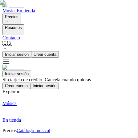
Música
En tienda
Precios
Recursos
Contacto
🇪🇸
Iniciar sesión
Crear cuenta
Iniciar sesión
Sin tarjeta de crédito. Cancela cuando quieras.
Crear cuenta
Iniciar sesión
Explorar
Música
En tienda
Precios
Catálogo musical