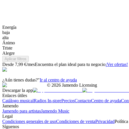
Energía
baja
alta
Ánimo
Triste
Alegre
Aplicar filtros
Desde 7,99 €/mes
Encuentra el plan ideal para tu negocio
¡Ver ofertas!
¿Aún tienes dudas?"
Ir al centro de ayuda
©
2026
Jamendo Licensing
Descargar la app
Enlaces útiles
Catálogo musical
Radios In-store
Precios
Contacto
Centro de ayuda
Con
Jamendo
Jamendo para artistas
Jamendo Music
Legal
Condiciones generales de uso
Condiciones de venta
Privacidad
Política
Síguenos