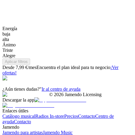
Energía
baja
alta
Ánimo
Triste
Alegre
Aplicar filtros
Desde 7,99 €/mes
Encuentra el plan ideal para tu negocio
¡Ver
ofertas!
¿Aún tienes dudas?"
Ir al centro de ayuda
©
2026
Jamendo Licensing
Descargar la app
Enlaces útiles
Catálogo musical
Radios In-store
Precios
Contacto
Centro de
ayuda
Contacto
Jamendo
Jamendo para artistas
Jamendo Music