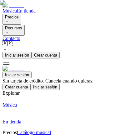
Música
En tienda
Precios
Recursos
Contacto
🇪🇸
Iniciar sesión
Crear cuenta
Iniciar sesión
Sin tarjeta de crédito. Cancela cuando quieras.
Crear cuenta
Iniciar sesión
Explorar
Música
En tienda
Precios
Catálogo musical