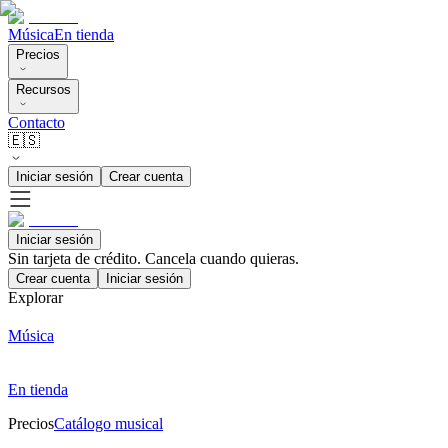
Música
En tienda
Precios
Recursos
Contacto
🇪🇸
Iniciar sesión
Crear cuenta
Iniciar sesión
Sin tarjeta de crédito. Cancela cuando quieras.
Crear cuenta
Iniciar sesión
Explorar
Música
En tienda
Precios
Catálogo musical