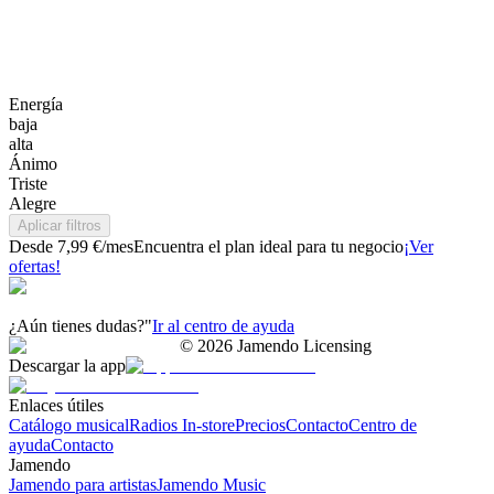
Energía
baja
alta
Ánimo
Triste
Alegre
Aplicar filtros
Desde 7,99 €/mes
Encuentra el plan ideal para tu negocio
¡Ver
ofertas!
¿Aún tienes dudas?"
Ir al centro de ayuda
©
2026
Jamendo Licensing
Descargar la app
Enlaces útiles
Catálogo musical
Radios In-store
Precios
Contacto
Centro de
ayuda
Contacto
Jamendo
Jamendo para artistas
Jamendo Music