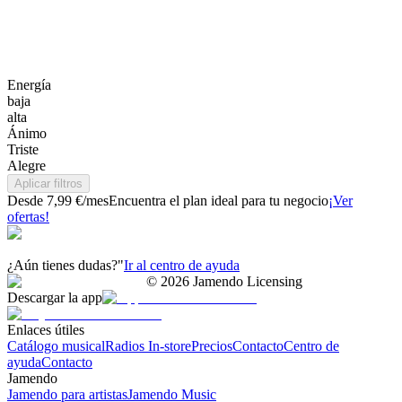
Energía
baja
alta
Ánimo
Triste
Alegre
Aplicar filtros
Desde 7,99 €/mes
Encuentra el plan ideal para tu negocio
¡Ver
ofertas!
¿Aún tienes dudas?"
Ir al centro de ayuda
©
2026
Jamendo Licensing
Descargar la app
Enlaces útiles
Catálogo musical
Radios In-store
Precios
Contacto
Centro de
ayuda
Contacto
Jamendo
Jamendo para artistas
Jamendo Music