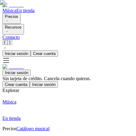
Música
En tienda
Precios
Recursos
Contacto
🇪🇸
Iniciar sesión
Crear cuenta
Iniciar sesión
Sin tarjeta de crédito. Cancela cuando quieras.
Crear cuenta
Iniciar sesión
Explorar
Música
En tienda
Precios
Catálogo musical