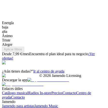
Energía
baja
alta
Ánimo
Triste
Alegre
Aplicar filtros
Desde 7,99 €/mes
Encuentra el plan ideal para tu negocio
¡Ver
ofertas!
¿Aún tienes dudas?"
Ir al centro de ayuda
©
2026
Jamendo Licensing
Descargar la app
Enlaces útiles
Catálogo musical
Radios In-store
Precios
Contacto
Centro de
ayuda
Contacto
Jamendo
Jamendo para artistas
Jamendo Music