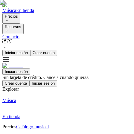
Música
En tienda
Precios
Recursos
Contacto
🇪🇸
Iniciar sesión
Crear cuenta
Iniciar sesión
Sin tarjeta de crédito. Cancela cuando quieras.
Crear cuenta
Iniciar sesión
Explorar
Música
En tienda
Precios
Catálogo musical