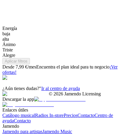
Energía
baja
alta
Ánimo
Triste
Alegre
Aplicar filtros
Desde 7,99 €/mes
Encuentra el plan ideal para tu negocio
¡Ver
ofertas!
¿Aún tienes dudas?"
Ir al centro de ayuda
©
2026
Jamendo Licensing
Descargar la app
Enlaces útiles
Catálogo musical
Radios In-store
Precios
Contacto
Centro de
ayuda
Contacto
Jamendo
Jamendo para artistas
Jamendo Music