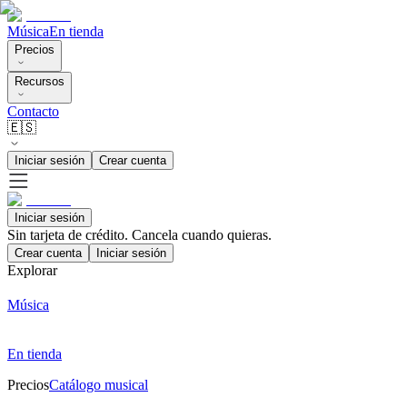
Música
En tienda
Precios
Recursos
Contacto
🇪🇸
Iniciar sesión
Crear cuenta
Iniciar sesión
Sin tarjeta de crédito. Cancela cuando quieras.
Crear cuenta
Iniciar sesión
Explorar
Música
En tienda
Precios
Catálogo musical