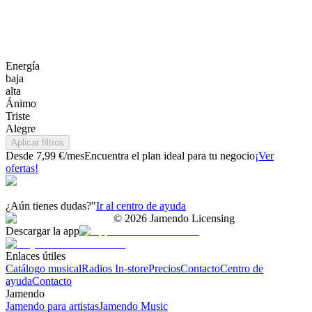
Energía
baja
alta
Ánimo
Triste
Alegre
Aplicar filtros
Desde 7,99 €/mes
Encuentra el plan ideal para tu negocio
¡Ver
ofertas!
¿Aún tienes dudas?"
Ir al centro de ayuda
©
2026
Jamendo Licensing
Descargar la app
Enlaces útiles
Catálogo musical
Radios In-store
Precios
Contacto
Centro de
ayuda
Contacto
Jamendo
Jamendo para artistas
Jamendo Music