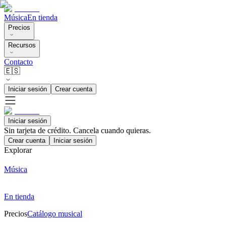
Música
En tienda
Precios
Recursos
Contacto
🇪🇸
Iniciar sesión
Crear cuenta
Iniciar sesión
Sin tarjeta de crédito. Cancela cuando quieras.
Crear cuenta
Iniciar sesión
Explorar
Música
En tienda
Precios
Catálogo musical