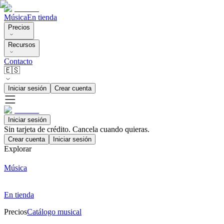
Música
En tienda
Precios
Recursos
Contacto
🇪🇸
Iniciar sesión
Crear cuenta
Iniciar sesión
Sin tarjeta de crédito. Cancela cuando quieras.
Crear cuenta
Iniciar sesión
Explorar
Música
En tienda
Precios
Catálogo musical