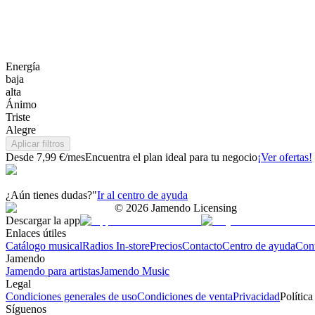
Energía
baja
alta
Ánimo
Triste
Alegre
Aplicar filtros
Desde 7,99 €/mes
Encuentra el plan ideal para tu negocio
¡Ver ofertas!
¿Aún tienes dudas?"
Ir al centro de ayuda
©
2026
Jamendo Licensing
Descargar la app
Enlaces útiles
Catálogo musical
Radios In-store
Precios
Contacto
Centro de ayuda
Con
Jamendo
Jamendo para artistas
Jamendo Music
Legal
Condiciones generales de uso
Condiciones de venta
Privacidad
Política
Síguenos