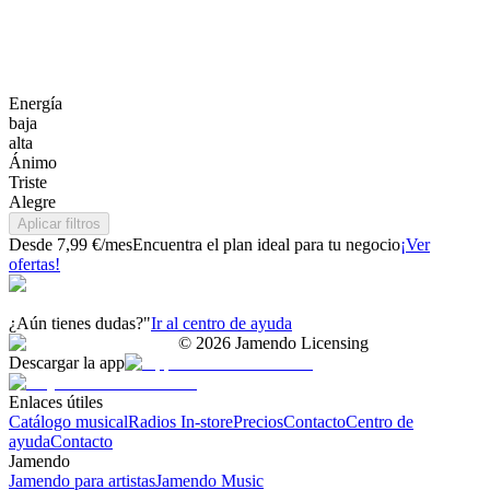
Energía
baja
alta
Ánimo
Triste
Alegre
Aplicar filtros
Desde 7,99 €/mes
Encuentra el plan ideal para tu negocio
¡Ver
ofertas!
¿Aún tienes dudas?"
Ir al centro de ayuda
©
2026
Jamendo Licensing
Descargar la app
Enlaces útiles
Catálogo musical
Radios In-store
Precios
Contacto
Centro de
ayuda
Contacto
Jamendo
Jamendo para artistas
Jamendo Music