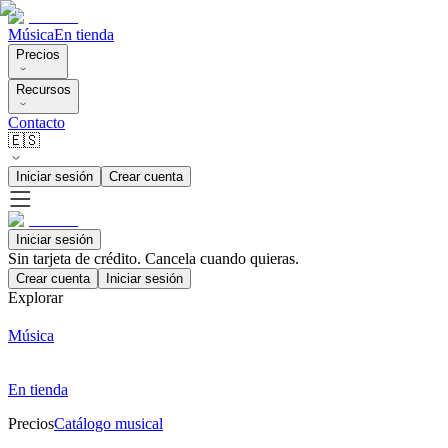
Música
En tienda
Precios
Recursos
Contacto
🇪🇸
Iniciar sesión
Crear cuenta
Iniciar sesión
Sin tarjeta de crédito. Cancela cuando quieras.
Crear cuenta
Iniciar sesión
Explorar
Música
En tienda
Precios
Catálogo musical