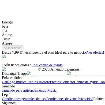
Energía
baja
alta
Ánimo
Triste
Alegre
Aplicar filtros
Desde 7,99 €/mes
Encuentra el plan ideal para tu negocio
¡Ver ofertas!
¿Aún tienes dudas?"
Ir al centro de ayuda
©
2026
Jamendo Licensing
Descargar la app
Enlaces útiles
Catálogo musical
Radios In-store
Precios
Contacto
Centro de ayuda
Con
Jamendo
Jamendo para artistas
Jamendo Music
Legal
Condiciones generales de uso
Condiciones de venta
Privacidad
Política
Síguenos