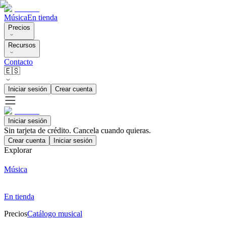
Música
En tienda
Precios
Recursos
Contacto
🇪🇸
Iniciar sesión
Crear cuenta
Iniciar sesión
Sin tarjeta de crédito. Cancela cuando quieras.
Crear cuenta
Iniciar sesión
Explorar
Música
En tienda
Precios
Catálogo musical