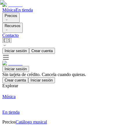
Música
En tienda
Precios
Recursos
Contacto
🇪🇸
Iniciar sesión
Crear cuenta
Iniciar sesión
Sin tarjeta de crédito. Cancela cuando quieras.
Crear cuenta
Iniciar sesión
Explorar
Música
En tienda
Precios
Catálogo musical