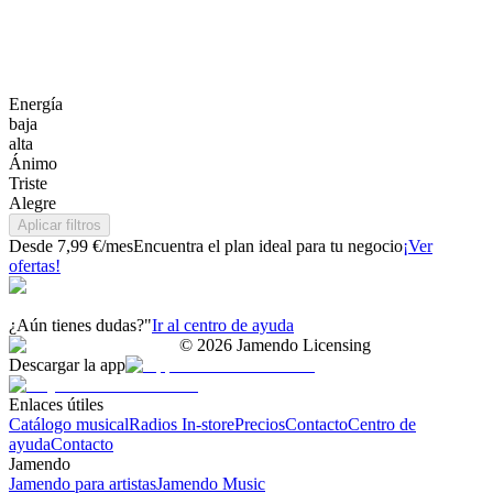
Energía
baja
alta
Ánimo
Triste
Alegre
Aplicar filtros
Desde 7,99 €/mes
Encuentra el plan ideal para tu negocio
¡Ver
ofertas!
¿Aún tienes dudas?"
Ir al centro de ayuda
©
2026
Jamendo Licensing
Descargar la app
Enlaces útiles
Catálogo musical
Radios In-store
Precios
Contacto
Centro de
ayuda
Contacto
Jamendo
Jamendo para artistas
Jamendo Music