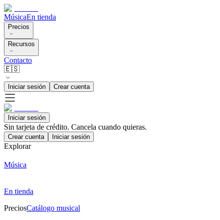
Música
En tienda
Precios
Recursos
Contacto
🇪🇸
Iniciar sesión
Crear cuenta
Iniciar sesión
Sin tarjeta de crédito. Cancela cuando quieras.
Crear cuenta
Iniciar sesión
Explorar
Música
En tienda
Precios
Catálogo musical