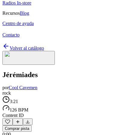
Radios In-store
Recursos
Blog
Centro de ayuda
Contacto
Volver al catálogo
Jérémiades
por
Cool Cavemen
rock
3:21
126 BPM
Content ID
Comprar pista
0:00