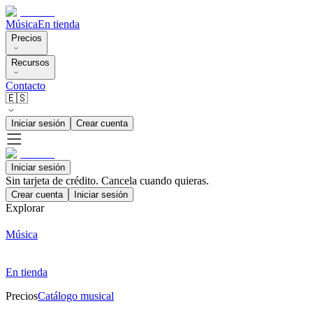
Música
En tienda
Precios
Recursos
Contacto
🇪🇸
Iniciar sesión
Crear cuenta
Iniciar sesión
Sin tarjeta de crédito. Cancela cuando quieras.
Crear cuenta
Iniciar sesión
Explorar
Música
En tienda
Precios
Catálogo musical