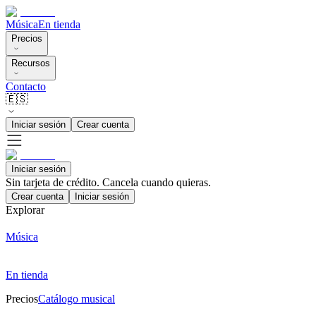
Música
En tienda
Precios
Recursos
Contacto
🇪🇸
Iniciar sesión
Crear cuenta
Iniciar sesión
Sin tarjeta de crédito. Cancela cuando quieras.
Crear cuenta
Iniciar sesión
Explorar
Música
En tienda
Precios
Catálogo musical