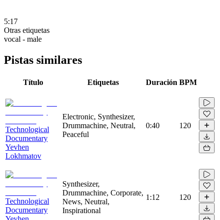
5:17
Otras etiquetas
vocal - male
Pistas similares
Título
Etiquetas
Duración
BPM
Electronic, Synthesizer,
Drummachine, Neutral,
0:40
120
Technological
Peaceful
Documentary
Yevhen
Lokhmatov
Synthesizer,
Drummachine, Corporate,
1:12
120
Technological
News, Neutral,
Documentary
Inspirational
Yevhen