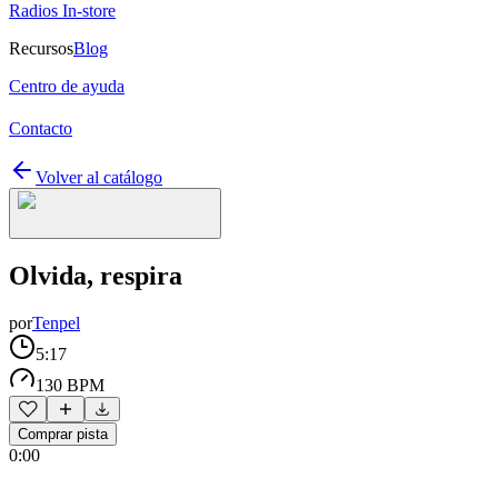
Radios In-store
Recursos
Blog
Centro de ayuda
Contacto
Volver al catálogo
Olvida, respira
por
Tenpel
5:17
130 BPM
Comprar pista
0:00