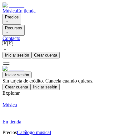
Música
En tienda
Precios
Recursos
Contacto
🇪🇸
Iniciar sesión
Crear cuenta
Iniciar sesión
Sin tarjeta de crédito. Cancela cuando quieras.
Crear cuenta
Iniciar sesión
Explorar
Música
En tienda
Precios
Catálogo musical