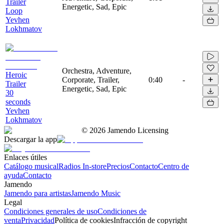
Trailer
Energetic, Sad, Epic
Loop
Yevhen
Lokhmatov
Orchestra, Adventure,
Heroic
Corporate, Trailer,
0:40
-
Trailer
Energetic, Sad, Epic
30
seconds
Yevhen
Lokhmatov
©
2026
Jamendo Licensing
Descargar la app
Enlaces útiles
Catálogo musical
Radios In-store
Precios
Contacto
Centro de
ayuda
Contacto
Jamendo
Jamendo para artistas
Jamendo Music
Legal
Condiciones generales de uso
Condiciones de
venta
Privacidad
Política de cookies
Infracción de copyright