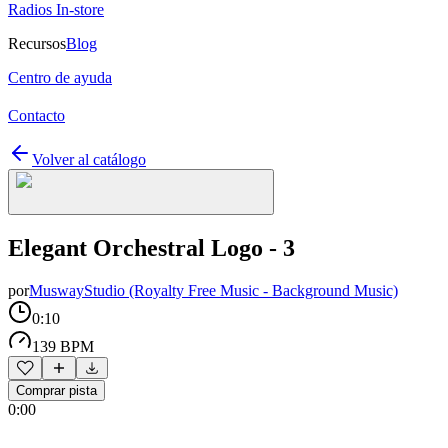
Radios In-store
Recursos
Blog
Centro de ayuda
Contacto
Volver al catálogo
Elegant Orchestral Logo - 3
por
MuswayStudio (Royalty Free Music - Background Music)
0:10
139 BPM
Comprar pista
0:00