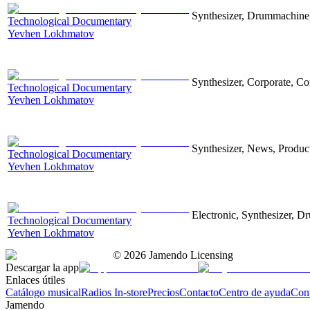
Synthesizer, Drummachine, 
Technological Documentary
Yevhen Lokhmatov
Synthesizer, Corporate, Co
Technological Documentary
Yevhen Lokhmatov
Synthesizer, News, Producti
Technological Documentary
Yevhen Lokhmatov
Electronic, Synthesizer, D
Technological Documentary
Yevhen Lokhmatov
©
2026
Jamendo Licensing
Descargar la app
Enlaces útiles
Catálogo musical
Radios In-store
Precios
Contacto
Centro de ayuda
Con
Jamendo