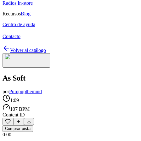
Radios In-store
Recursos
Blog
Centro de ayuda
Contacto
Volver al catálogo
As Soft
por
Pumpupthemind
1:09
107 BPM
Content ID
Comprar pista
0:00