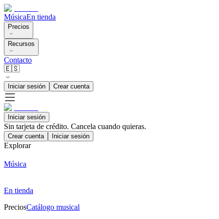
Música
En tienda
Precios
Recursos
Contacto
🇪🇸
Iniciar sesión
Crear cuenta
Iniciar sesión
Sin tarjeta de crédito. Cancela cuando quieras.
Crear cuenta
Iniciar sesión
Explorar
Música
En tienda
Precios
Catálogo musical