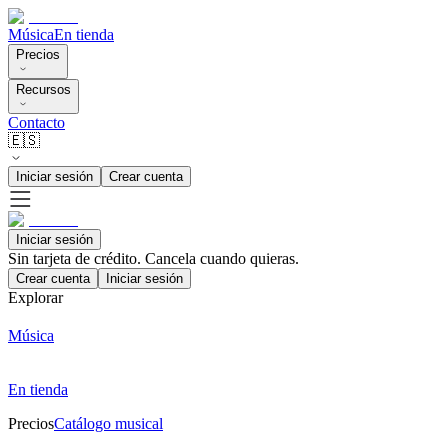
Música
En tienda
Precios
Recursos
Contacto
🇪🇸
Iniciar sesión
Crear cuenta
Iniciar sesión
Sin tarjeta de crédito. Cancela cuando quieras.
Crear cuenta
Iniciar sesión
Explorar
Música
En tienda
Precios
Catálogo musical