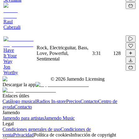
Raul
Cabezali
Rock, Electricguitar, Bass,
Have
Love, Powerful,
3:31
128
It Your
Sentimental
Way
Jon
Worthy
©
2026
Jamendo Licensing
Descargar la app
Enlaces útiles
Catálogo musical
Radios In-store
Precios
Contacto
Centro de
ayuda
Contacto
Jamendo
Jamendo para artistas
Jamendo Music
Legal
Condiciones generales de uso
Condiciones de
venta
Privacidad
Política de cookies
Infracción de copyright