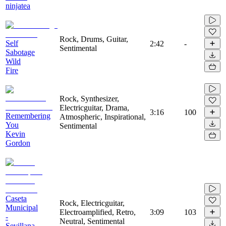
ninjatea
Rock, Drums, Guitar,
Self
2:42
-
Sentimental
Sabotage
Wild
Fire
Rock, Synthesizer,
Electricguitar, Drama,
3:16
100
Remembering
Atmospheric, Inspirational,
You
Sentimental
Kevin
Gordon
Caseta
Rock, Electricguitar,
Municipal
Electroamplified, Retro,
3:09
103
-
Neutral, Sentimental
Sevillana