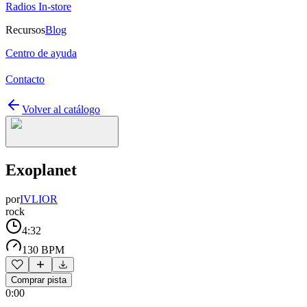
Radios In-store
Recursos
Blog
Centro de ayuda
Contacto
Volver al catálogo
Exoplanet
por
IVLIOR
rock
4:32
130 BPM
Comprar pista
0:00