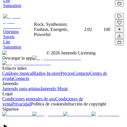
Lite
Saturation
Rock, Synthesizer,
Fashion, Energetic,
2:02
100
Opening
Powerful
Sports
Lite
Saturation
©
2026
Jamendo Licensing
Descargar la app
Enlaces útiles
Catálogo musical
Radios In-store
Precios
Contacto
Centro de
ayuda
Contacto
Jamendo
Jamendo para artistas
Jamendo Music
Legal
Condiciones generales de uso
Condiciones de
venta
Privacidad
Política de cookies
Infracción de copyright
Síguenos