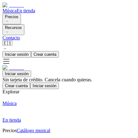
Música
En tienda
Precios
Recursos
Contacto
🇪🇸
Iniciar sesión
Crear cuenta
Iniciar sesión
Sin tarjeta de crédito. Cancela cuando quieras.
Crear cuenta
Iniciar sesión
Explorar
Música
En tienda
Precios
Catálogo musical