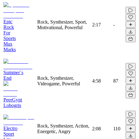
Epic
Rock, Synthesizer, Sport,
2:17
-
Rock
Motivational, Powerful
For
Sports
Max
Marks
Summer`s
End
Rock, Synthesizer,
4:58
87
Videogame, Powerful
PeerGynt
Lobogris
Rock, Synthesizer, Action,
Electro
2:08
110
Energetic, Angry
Sport