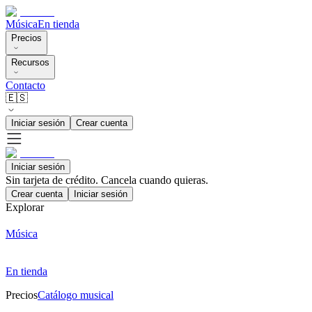
Música
En tienda
Precios
Recursos
Contacto
🇪🇸
Iniciar sesión
Crear cuenta
Iniciar sesión
Sin tarjeta de crédito. Cancela cuando quieras.
Crear cuenta
Iniciar sesión
Explorar
Música
En tienda
Precios
Catálogo musical