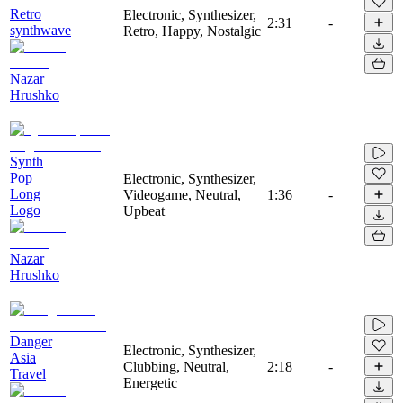
Retro
Electronic, Synthesizer,
2:31
-
synthwave
Retro, Happy, Nostalgic
Nazar
Hrushko
Synth
Pop
Electronic, Synthesizer,
Long
Videogame, Neutral,
1:36
-
Logo
Upbeat
Nazar
Hrushko
Danger
Electronic, Synthesizer,
Asia
Clubbing, Neutral,
2:18
-
Travel
Energetic