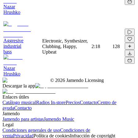
Nazar
Hrushko
Aggresive
Electronic, Synthesizer,
industrial
Clubbing, Happy,
2:18
128
bass
Upbeat
Nazar
Hrushko
©
2026
Jamendo Licensing
Descargar la app
Enlaces útiles
Catálogo musical
Radios In-store
Precios
Contacto
Centro de
ayuda
Contacto
Jamendo
Jamendo para artistas
Jamendo Music
Legal
Condiciones generales de uso
Condiciones de
venta
Privacidad
Política de cookies
Infracción de copyright