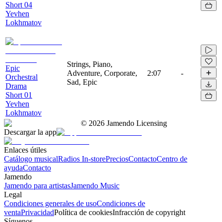
Short 04
Yevhen
Lokhmatov
Strings, Piano,
Epic
Adventure, Corporate,
2:07
-
Orchestral
Sad, Epic
Drama
Short 01
Yevhen
Lokhmatov
©
2026
Jamendo Licensing
Descargar la app
Enlaces útiles
Catálogo musical
Radios In-store
Precios
Contacto
Centro de
ayuda
Contacto
Jamendo
Jamendo para artistas
Jamendo Music
Legal
Condiciones generales de uso
Condiciones de
venta
Privacidad
Política de cookies
Infracción de copyright
Síguenos