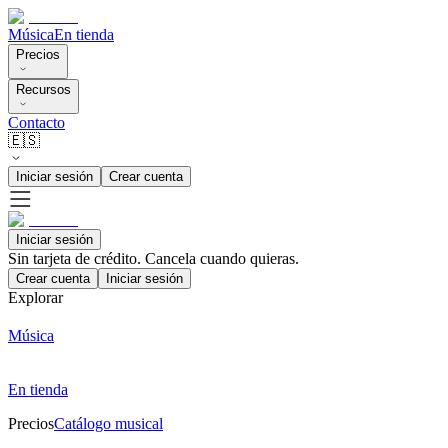
Música
En tienda
Precios
Recursos
Contacto
🇪🇸
Iniciar sesión
Crear cuenta
Iniciar sesión
Sin tarjeta de crédito. Cancela cuando quieras.
Crear cuenta
Iniciar sesión
Explorar
Música
En tienda
Precios
Catálogo musical