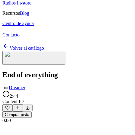
Radios In-store
Recursos
Blog
Centro de ayuda
Contacto
Volver al catálogo
End of everything
por
Dreamer
2:44
Content ID
Comprar pista
0:00