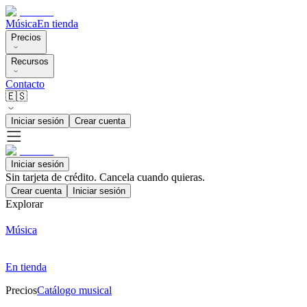
Música
En tienda
Precios
Recursos
Contacto
🇪🇸
Iniciar sesión
Crear cuenta
Iniciar sesión
Sin tarjeta de crédito. Cancela cuando quieras.
Crear cuenta
Iniciar sesión
Explorar
Música
En tienda
Precios
Catálogo musical