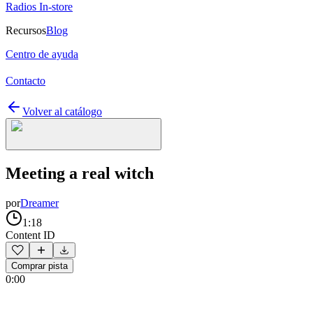
Radios In-store
Recursos
Blog
Centro de ayuda
Contacto
Volver al catálogo
Meeting a real witch
por
Dreamer
1:18
Content ID
Comprar pista
0:00