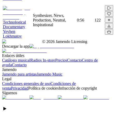
Synthesizer, News,
Production, Neutral,
0:56
122
Technological
Inspirational
Documentary
Yevhen
Lokhmatov
©
2026
Jamendo Licensing
Descargar la app
Enlaces útiles
Catálogo musical
Radios In-store
Precios
Contacto
Centro de
ayuda
Contacto
Jamendo
Jamendo para artistas
Jamendo Music
Legal
Condiciones generales de uso
Condiciones de
venta
Privacidad
Política de cookies
Infracción de copyright
Síguenos