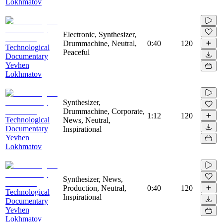
Lokhmatov
Electronic, Synthesizer,
Drummachine, Neutral,
0:40
120
Technological
Peaceful
Documentary
Yevhen
Lokhmatov
Synthesizer,
Drummachine, Corporate,
1:12
120
Technological
News, Neutral,
Documentary
Inspirational
Yevhen
Lokhmatov
Synthesizer, News,
Production, Neutral,
0:40
120
Technological
Inspirational
Documentary
Yevhen
Lokhmatov