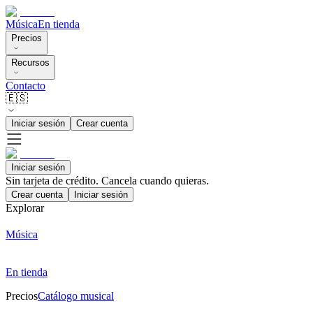
Música
En tienda
Precios
Recursos
Contacto
🇪🇸
Iniciar sesión
Crear cuenta
Iniciar sesión
Sin tarjeta de crédito. Cancela cuando quieras.
Crear cuenta
Iniciar sesión
Explorar
Música
En tienda
Precios
Catálogo musical