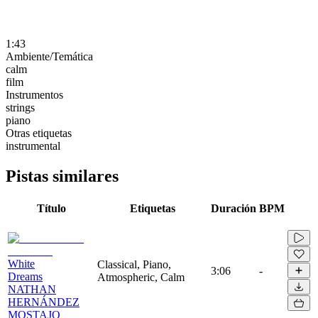
1:43
Ambiente/Temática
calm
film
Instrumentos
strings
piano
Otras etiquetas
instrumental
Pistas similares
Título
Etiquetas
Duración
BPM
White
Classical, Piano,
3:06
-
Dreams
Atmospheric, Calm
NATHAN
HERNÁNDEZ
MOSTAJO