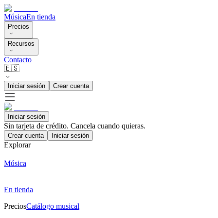
Música
En tienda
Precios
Recursos
Contacto
🇪🇸
Iniciar sesión
Crear cuenta
Iniciar sesión
Sin tarjeta de crédito. Cancela cuando quieras.
Crear cuenta
Iniciar sesión
Explorar
Música
En tienda
Precios
Catálogo musical