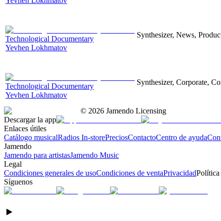
Yevhen Lokhmatov
Synthesizer, News, Producti
Technological Documentary
Yevhen Lokhmatov
Synthesizer, Corporate, Co
Technological Documentary
Yevhen Lokhmatov
©
2026
Jamendo Licensing
Descargar la app
Enlaces útiles
Catálogo musical
Radios In-store
Precios
Contacto
Centro de ayuda
Con
Jamendo
Jamendo para artistas
Jamendo Music
Legal
Condiciones generales de uso
Condiciones de venta
Privacidad
Política
Síguenos