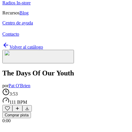
Radios In-store
Recursos
Blog
Centro de ayuda
Contacto
Volver al catálogo
The Days Of Our Youth
por
Pat O'Brien
3:53
111 BPM
Comprar pista
0:00