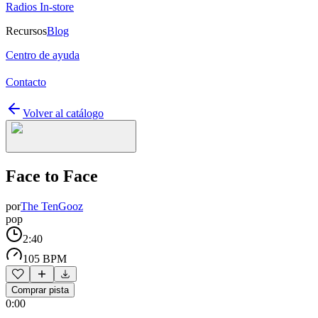
Radios In-store
Recursos
Blog
Centro de ayuda
Contacto
Volver al catálogo
Face to Face
por
The TenGooz
pop
2:40
105 BPM
Comprar pista
0:00