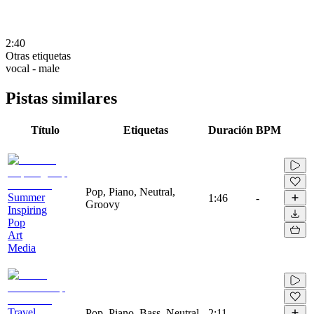
2:40
Otras etiquetas
vocal - male
Pistas similares
Título
Etiquetas
Duración
BPM
Pop, Piano, Neutral,
Summer
1:46
-
Groovy
Inspiring
Pop
Art
Media
Travel
Pop, Piano, Bass, Neutral
2:11
-