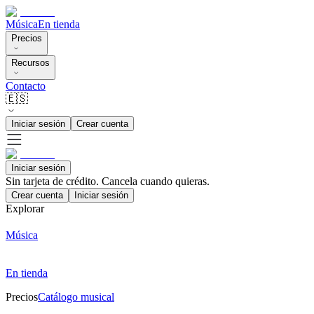
Música
En tienda
Precios
Recursos
Contacto
🇪🇸
Iniciar sesión
Crear cuenta
Iniciar sesión
Sin tarjeta de crédito. Cancela cuando quieras.
Crear cuenta
Iniciar sesión
Explorar
Música
En tienda
Precios
Catálogo musical