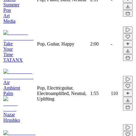
Summer
Pop
Art
Media
Take
Pop, Guitar, Happy
2:00
-
Your
Time
TATANX
Air
Ambient
Pop, Electricguitar,
Palm
Electroamplified, Neutral,
1:55
110
Uplifting
Nazar
Hrushko