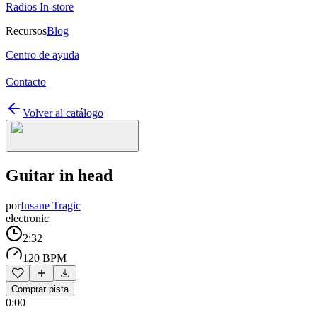
Radios In-store
Recursos
Blog
Centro de ayuda
Contacto
Volver al catálogo
Guitar in head
por
Insane Tragic
electronic
2:32
120 BPM
Comprar pista
0:00