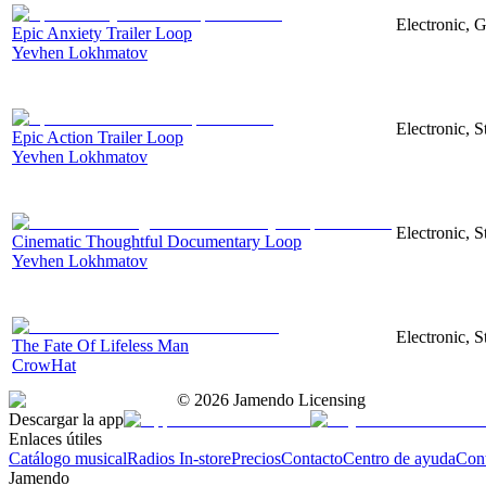
Electronic, G
Epic Anxiety Trailer Loop
Yevhen Lokhmatov
Electronic, S
Epic Action Trailer Loop
Yevhen Lokhmatov
Electronic, 
Cinematic Thoughtful Documentary Loop
Yevhen Lokhmatov
Electronic, S
The Fate Of Lifeless Man
CrowHat
©
2026
Jamendo Licensing
Descargar la app
Enlaces útiles
Catálogo musical
Radios In-store
Precios
Contacto
Centro de ayuda
Con
Jamendo