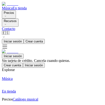
Música
En tienda
Precios
Recursos
Contacto
🇪🇸
Iniciar sesión
Crear cuenta
Iniciar sesión
Sin tarjeta de crédito. Cancela cuando quieras.
Crear cuenta
Iniciar sesión
Explorar
Música
En tienda
Precios
Catálogo musical