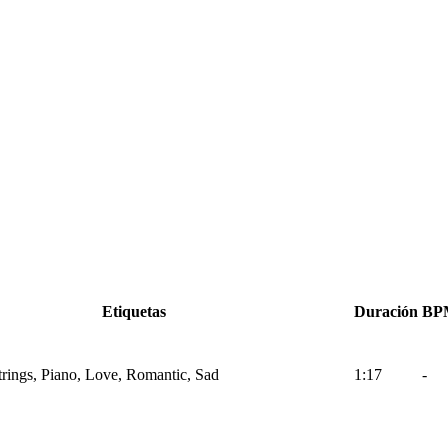
Etiquetas
Duración
BP
Strings, Piano, Love, Romantic, Sad
1:17
-