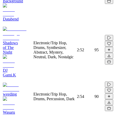
Background
Databend
Shadows
Electronic/Trip Hop,
of The
Drums, Synthesizer,
2:52
95
Night
Abstract, Mystery,
Neutral, Dark, Nostalgic
DJ
Gami.K
weeding
Electronic/Trip Hop,
2:54
90
Drums, Percussion, Dark
Wasaru