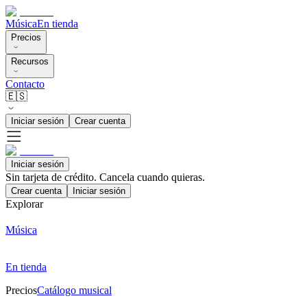
Música
En tienda
Precios
Recursos
Contacto
🇪🇸
Iniciar sesión
Crear cuenta
Iniciar sesión
Sin tarjeta de crédito. Cancela cuando quieras.
Crear cuenta
Iniciar sesión
Explorar
Música
En tienda
Precios
Catálogo musical