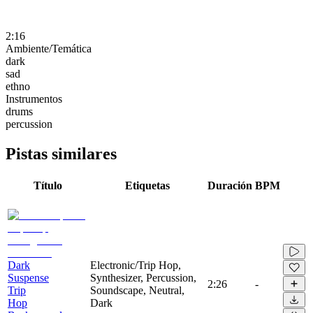
2:16
Ambiente/Temática
dark
sad
ethno
Instrumentos
drums
percussion
Pistas similares
Título
Etiquetas
Duración
BPM
Dark
Electronic/Trip Hop,
Suspense
Synthesizer, Percussion,
2:26
-
Trip
Soundscape, Neutral,
Hop
Dark