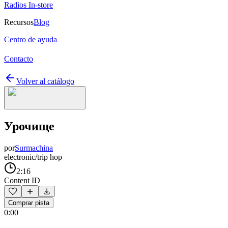
Radios In-store
Recursos
Blog
Centro de ayuda
Contacto
Volver al catálogo
Урочище
por
Surmachina
electronic/trip hop
2:16
Content ID
Comprar pista
0:00