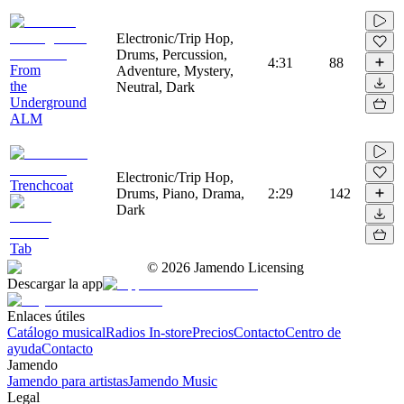
Electronic/Trip Hop,
Drums, Percussion,
4:31
88
From
Adventure, Mystery,
the
Neutral, Dark
Underground
ALM
Electronic/Trip Hop,
Trenchcoat
Drums, Piano, Drama,
2:29
142
Dark
Tab
©
2026
Jamendo Licensing
Descargar la app
Enlaces útiles
Catálogo musical
Radios In-store
Precios
Contacto
Centro de
ayuda
Contacto
Jamendo
Jamendo para artistas
Jamendo Music
Legal