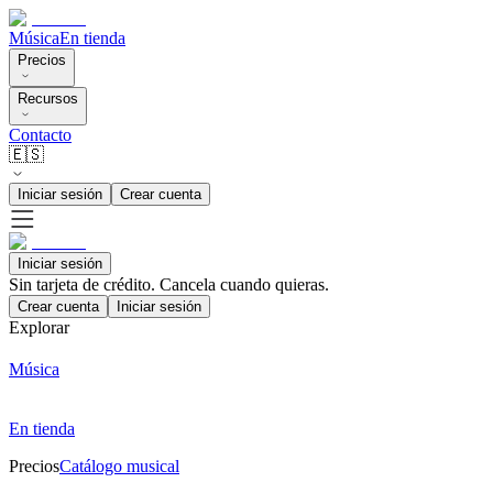
Música
En tienda
Precios
Recursos
Contacto
🇪🇸
Iniciar sesión
Crear cuenta
Iniciar sesión
Sin tarjeta de crédito. Cancela cuando quieras.
Crear cuenta
Iniciar sesión
Explorar
Música
En tienda
Precios
Catálogo musical