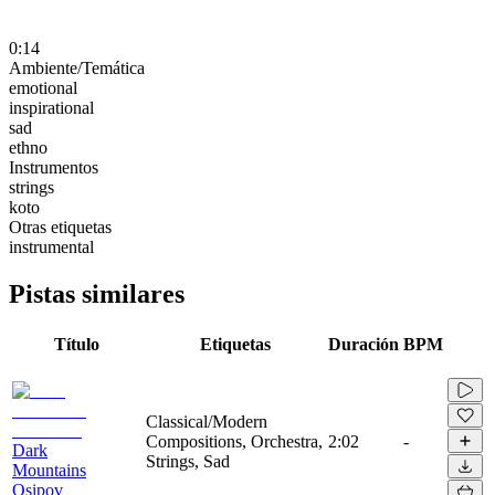
0:14
Ambiente/Temática
emotional
inspirational
sad
ethno
Instrumentos
strings
koto
Otras etiquetas
instrumental
Pistas similares
Título
Etiquetas
Duración
BPM
Classical/Modern
Compositions, Orchestra,
2:02
-
Dark
Strings, Sad
Mountains
Osipov