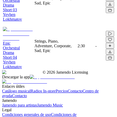
Orchestral
Sad, Epic
Drama
Short 03
Yevhen
Lokhmatov
Strings, Piano,
Epic
Adventure, Corporate,
2:30
-
Orchestral
Sad, Epic
Drama
Short 04
Yevhen
Lokhmatov
©
2026
Jamendo Licensing
Descargar la app
Enlaces útiles
Catálogo musical
Radios In-store
Precios
Contacto
Centro de
ayuda
Contacto
Jamendo
Jamendo para artistas
Jamendo Music
Legal
Condiciones generales de uso
Condiciones de