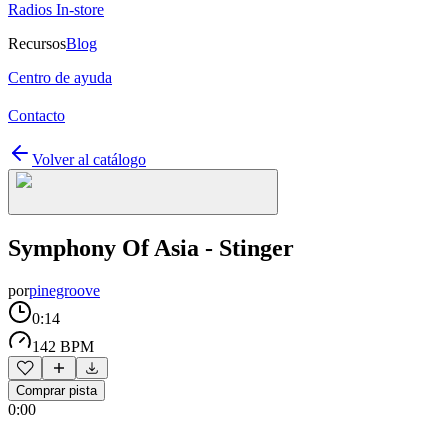
Radios In-store
Recursos
Blog
Centro de ayuda
Contacto
Volver al catálogo
Symphony Of Asia - Stinger
por
pinegroove
0:14
142 BPM
Comprar pista
0:00