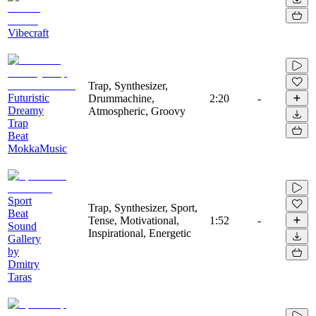
Vibecraft
Trap, Synthesizer,
Futuristic
Drummachine,
2:20
-
Dreamy
Atmospheric, Groovy
Trap
Beat
MokkaMusic
Sport
Trap, Synthesizer, Sport,
Beat
Tense, Motivational,
1:52
-
Sound
Inspirational, Energetic
Gallery
by
Dmitry
Taras