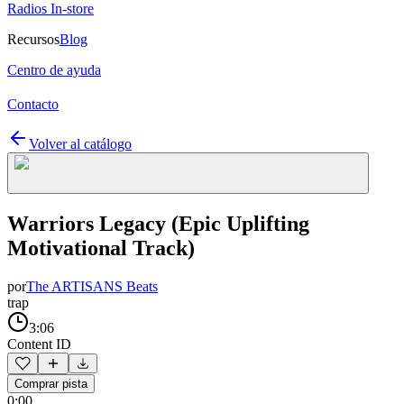
Radios In-store
Recursos
Blog
Centro de ayuda
Contacto
Volver al catálogo
Warriors Legacy (Epic Uplifting
Motivational Track)
por
The ARTISANS Beats
trap
3:06
Content ID
Comprar pista
0:00