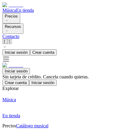
Música
En tienda
Precios
Recursos
Contacto
🇪🇸
Iniciar sesión
Crear cuenta
Iniciar sesión
Sin tarjeta de crédito. Cancela cuando quieras.
Crear cuenta
Iniciar sesión
Explorar
Música
En tienda
Precios
Catálogo musical