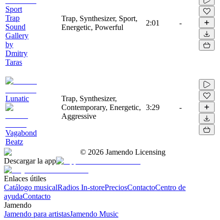
Sport
Trap
Trap, Synthesizer, Sport,
2:01
-
Sound
Energetic, Powerful
Gallery
by
Dmitry
Taras
Lunatic
Trap, Synthesizer,
Contemporary, Energetic,
3:29
-
Aggressive
Vagabond
Beatz
©
2026
Jamendo Licensing
Descargar la app
Enlaces útiles
Catálogo musical
Radios In-store
Precios
Contacto
Centro de
ayuda
Contacto
Jamendo
Jamendo para artistas
Jamendo Music