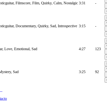
sticguitar, Filmscore, Film, Quirky, Calm, Nostalgic
3:31
-
sticguitar, Documentary, Quirky, Sad, Introspective
3:15
-
tar, Love, Emotional, Sad
4:27
123
 Mystery, Sad
3:25
92
tacto