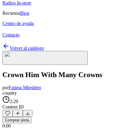
Radios In-store
Recursos
Blog
Centro de ayuda
Contacto
Volver al catálogo
Crown Him With Many Crowns
por
Fatima Mhedden
country
2:29
Content ID
Comprar pista
0:00