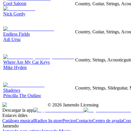
Cool Saloon
Country, Guitar, Strings, Acou
Nick Gordy
Country, Guitar, Strings, Acou
Endless Fields
Adi Ursu
Country, Strings, Acousticgui
Where Are My Car Keys
Mike Hyden
Country, Strings, Slideguitar,
Shadows
Priscilla The Outlaw
©
2026
Jamendo Licensing
Descargar la app
Enlaces útiles
Catálogo musical
Radios In-store
Precios
Contacto
Centro de ayuda
Con
Jamendo