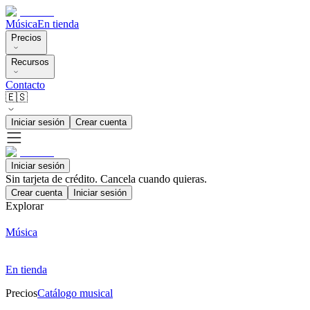
Música
En tienda
Precios
Recursos
Contacto
🇪🇸
Iniciar sesión
Crear cuenta
Iniciar sesión
Sin tarjeta de crédito. Cancela cuando quieras.
Crear cuenta
Iniciar sesión
Explorar
Música
En tienda
Precios
Catálogo musical