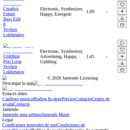
Creative
Electronic, Synthesizer,
1:09
-
Future
Happy, Energetic
Bass Edit
8
Yevhen
Lokhmatov
Electronic, Synthesizer,
Uplifting
Advertising, Happy,
1:45
-
Pop Loop
Uplifting
Yevhen
Lokhmatov
©
2026
Jamendo Licensing
Descargar la app
Enlaces útiles
Catálogo musical
Radios In-store
Precios
Contacto
Centro de
ayuda
Contacto
Jamendo
Jamendo para artistas
Jamendo Music
Legal
Condiciones generales de uso
Condiciones de