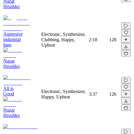
Nazar
Hrushko
Aggresive
Electronic, Synthesizer,
industrial
Clubbing, Happy,
2:18
128
bass
Upbeat
Nazar
Hrushko
All is
Electronic, Synthesizer,
Good
3:37
126
Happy, Upbeat
Nazar
Hrushko