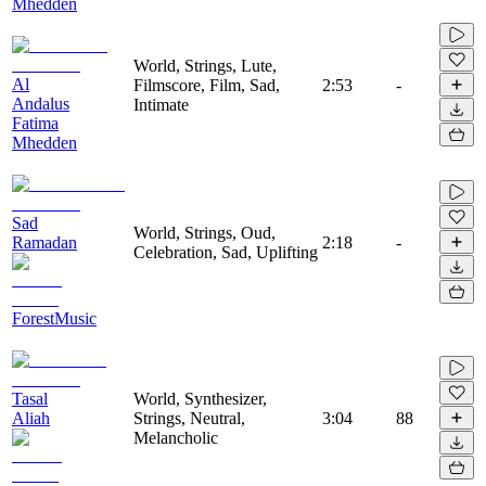
Mhedden
World, Strings, Lute,
Al
Filmscore, Film, Sad,
2:53
-
Andalus
Intimate
Fatima
Mhedden
Sad
World, Strings, Oud,
Ramadan
2:18
-
Celebration, Sad, Uplifting
ForestMusic
Tasal
World, Synthesizer,
Aliah
Strings, Neutral,
3:04
88
Melancholic