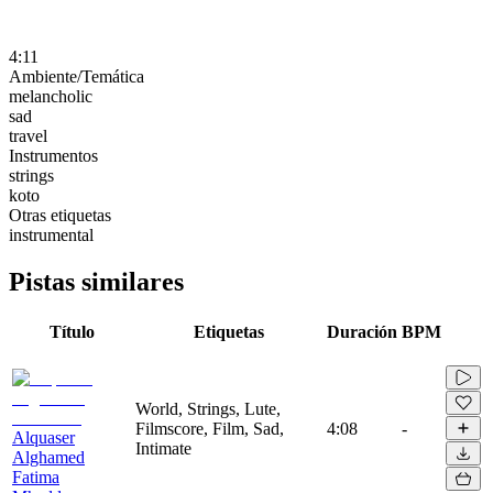
4:11
Ambiente/Temática
melancholic
sad
travel
Instrumentos
strings
koto
Otras etiquetas
instrumental
Pistas similares
Título
Etiquetas
Duración
BPM
World, Strings, Lute,
Filmscore, Film, Sad,
4:08
-
Alquaser
Intimate
Alghamed
Fatima