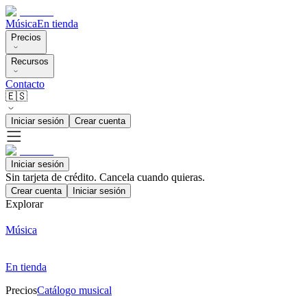
Música
En tienda
Precios
Recursos
Contacto
🇪🇸
Iniciar sesión
Crear cuenta
Iniciar sesión
Sin tarjeta de crédito. Cancela cuando quieras.
Crear cuenta
Iniciar sesión
Explorar
Música
En tienda
Precios
Catálogo musical