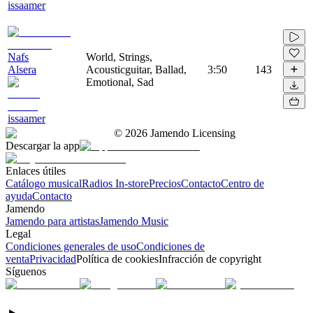
issaamer
Nafs
World, Strings,
Alsera
Acousticguitar, Ballad,
3:50
143
Emotional, Sad
issaamer
©
2026
Jamendo Licensing
Descargar la app
Enlaces útiles
Catálogo musical
Radios In-store
Precios
Contacto
Centro de
ayuda
Contacto
Jamendo
Jamendo para artistas
Jamendo Music
Legal
Condiciones generales de uso
Condiciones de
venta
Privacidad
Política de cookies
Infracción de copyright
Síguenos