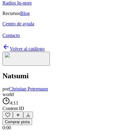
Radios In-store
Recursos
Blog
Centro de ayuda
Contacto
Volver al catálogo
Natsumi
por
Christian Petermann
world
4:11
Content ID
Comprar pista
0:00