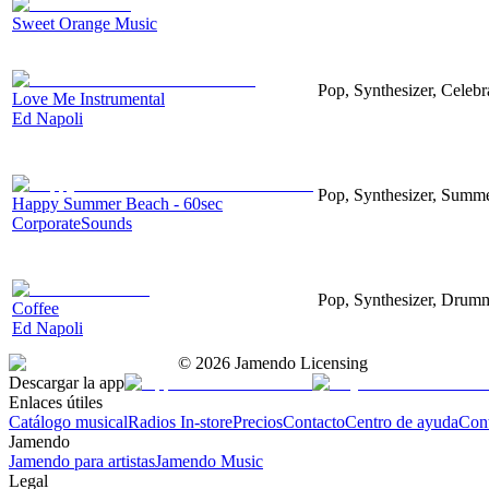
Sweet Orange Music
Pop, Synthesizer, Celebr
Love Me Instrumental
Ed Napoli
Pop, Synthesizer, Summe
Happy Summer Beach - 60sec
CorporateSounds
Pop, Synthesizer, Drum
Coffee
Ed Napoli
©
2026
Jamendo Licensing
Descargar la app
Enlaces útiles
Catálogo musical
Radios In-store
Precios
Contacto
Centro de ayuda
Con
Jamendo
Jamendo para artistas
Jamendo Music
Legal