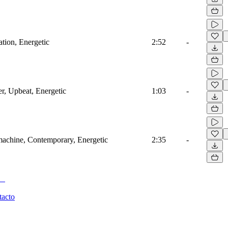
ation, Energetic
2:52
-
r, Upbeat, Energetic
1:03
-
machine, Contemporary, Energetic
2:35
-
tacto