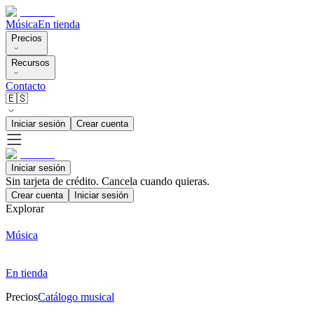
Música
En tienda
Precios
Recursos
Contacto
🇪🇸
Iniciar sesión
Crear cuenta
Iniciar sesión
Sin tarjeta de crédito. Cancela cuando quieras.
Crear cuenta
Iniciar sesión
Explorar
Música
En tienda
Precios
Catálogo musical