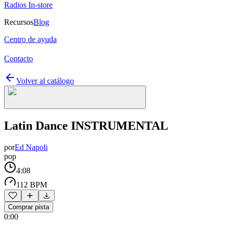
Radios In-store
Recursos
Blog
Centro de ayuda
Contacto
Volver al catálogo
Latin Dance INSTRUMENTAL
por
Ed Napoli
pop
4:08
112 BPM
Comprar pista
0:00