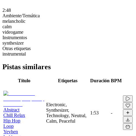
2:48
Ambiente/Temática
melancholic
calm
videogame
Instrumentos
synthesizer
Otras etiquetas
instrumental
Pistas similares
Título
Etiquetas
Duración
BPM
Electronic,
Abstract
Synthesizer,
1:53
-
Chill Relax
Technology, Neutral,
Hip Hop
Calm, Peaceful
Loop
Yevhen