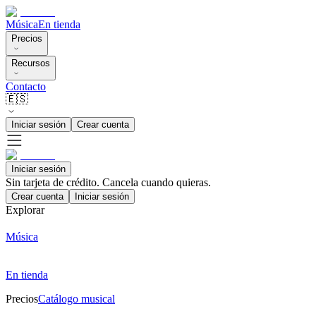
Música
En tienda
Precios
Recursos
Contacto
🇪🇸
Iniciar sesión
Crear cuenta
Iniciar sesión
Sin tarjeta de crédito. Cancela cuando quieras.
Crear cuenta
Iniciar sesión
Explorar
Música
En tienda
Precios
Catálogo musical