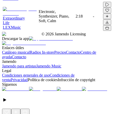
Electronic,
Synthesizer, Piano,
2:18
-
Extraordinary
Soft, Calm
Life
LEXMusic
©
2026
Jamendo Licensing
Descargar la app
Enlaces útiles
Catálogo musical
Radios In-store
Precios
Contacto
Centro de
ayuda
Contacto
Jamendo
Jamendo para artistas
Jamendo Music
Legal
Condiciones generales de uso
Condiciones de
venta
Privacidad
Política de cookies
Infracción de copyright
Síguenos