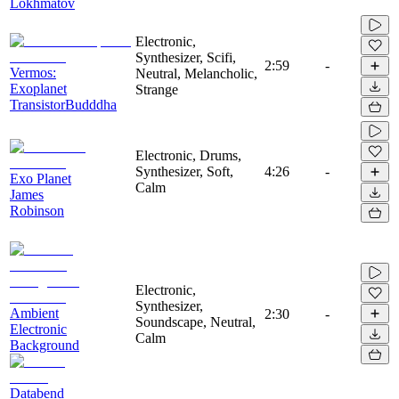
Lokhmatov
Electronic,
Synthesizer, Scifi,
2:59
-
Vermos:
Neutral, Melancholic,
Exoplanet
Strange
TransistorBudddha
Electronic, Drums,
Synthesizer, Soft,
4:26
-
Exo Planet
Calm
James
Robinson
Electronic,
Synthesizer,
Ambient
2:30
-
Soundscape, Neutral,
Electronic
Calm
Background
Databend