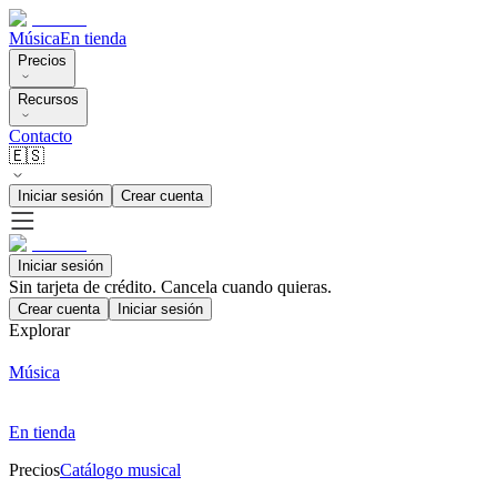
Música
En tienda
Precios
Recursos
Contacto
🇪🇸
Iniciar sesión
Crear cuenta
Iniciar sesión
Sin tarjeta de crédito. Cancela cuando quieras.
Crear cuenta
Iniciar sesión
Explorar
Música
En tienda
Precios
Catálogo musical