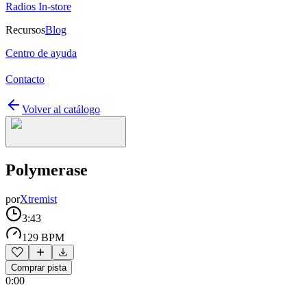
Radios In-store
Recursos
Blog
Centro de ayuda
Contacto
Volver al catálogo
Polymerase
por
Xtremist
3:43
129 BPM
Comprar pista
0:00