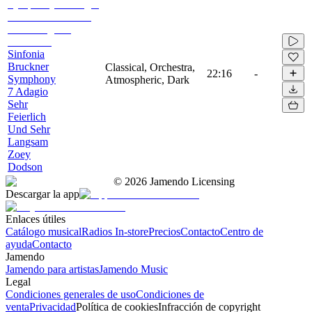
Sinfonia
Bruckner
Classical, Orchestra,
22:16
-
Symphony
Atmospheric, Dark
7 Adagio
Sehr
Feierlich
Und Sehr
Langsam
Zoey
Dodson
©
2026
Jamendo Licensing
Descargar la app
Enlaces útiles
Catálogo musical
Radios In-store
Precios
Contacto
Centro de
ayuda
Contacto
Jamendo
Jamendo para artistas
Jamendo Music
Legal
Condiciones generales de uso
Condiciones de
venta
Privacidad
Política de cookies
Infracción de copyright