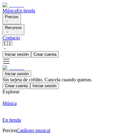
Música
En tienda
Precios
Recursos
Contacto
🇪🇸
Iniciar sesión
Crear cuenta
Iniciar sesión
Sin tarjeta de crédito. Cancela cuando quieras.
Crear cuenta
Iniciar sesión
Explorar
Música
En tienda
Precios
Catálogo musical