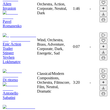
Alien
Orchestra, Action,
Invasion
Corporate, Neutral,
1:46
-
Dark
Pavel
Romanenko
Wind, Orchestra,
Epic Action
Brass, Adventure,
0:07
-
Trailer
Corporate, Dark,
Stinger
Energetic, Sad
Yevhen
Lokhmatov
Classical/Modern
Compositions,
Di ritorno
Orchestra, Filmscore,
3:20
-
Film, Neutral,
Dramatic
Antonello
Sabatini